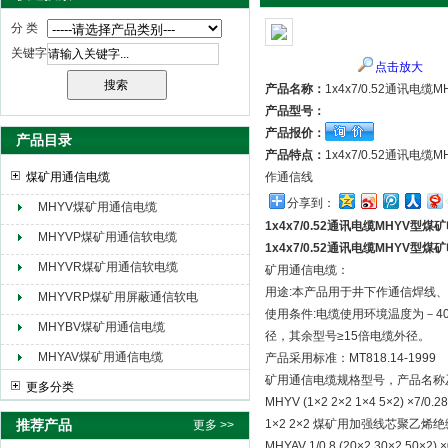
分 类
关键字
点击放大
天津市电缆总厂橡塑电缆厂（天缆小猫集团）
产品名称：
1x4x7/0.52通讯电
产品型号：
产品报价：
产品目录
产品特点：
1x4x7/0.52通
煤矿用通信电缆
作通信线
分享到：
MHYV煤矿用通信电缆
1x4x7/0.52通讯电缆MHYV型煤
MHYVP煤矿用通信软电缆
1x4x7/0.52通讯电缆MHYV型煤
MHYVR煤矿用通信软电缆
矿用通信电缆：
用途:本产品用于井下作通信焊线
MHYVRP煤矿用屏蔽通信软电
使用条件:电缆使用环境温度为－40
缆
MHYBV煤矿用通信电缆
径，其余型号≥15倍电缆外径。
MHYAV煤矿用通信电缆
产品采用标准：MT818.14-1999
矿用通信电缆规格型号，产品名称
更多分类
MHYV (1×2 2×2 1×4 5×2
推荐产品
1×2 2×2 煤矿用加强线芯聚
更多 >>
MHYAV 1/0.8 (20×2 30