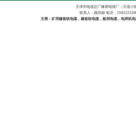
天津市电缆总厂橡塑电缆厂（天缆小猫
联系人：颜培硕 电话：1592221588
主营：矿用橡套软电缆，橡套软电缆，船用电缆，电焊机电