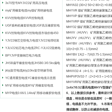
3x70型号MYJV22矿用高压电缆
MHYA32 (30×2 50×2 8
my矿用橡套电缆my煤矿用绝缘电缆
MHYVR 煤矿用聚乙烯绝缘聚氯
MHYVP 煤矿用聚乙烯绝缘编织
KVV控制电缆KVVR控制电缆
MHYVRP 煤矿用聚乙烯绝缘编
UGF盾构机橡套软电缆UGF高压橡胶软电
MHY32 煤矿用聚乙烯绝缘钢丝
MHVV（HUVV） 矿用聚氯乙
缆
KVV控制电缆KVV控制电缆市场价格450
MHJYV（HUJYV） 矿用聚
YJV22铜芯交联电力电缆YJV22地埋铠装
MHYBV（HUYBV） 矿用聚乙
电源电缆
YJLV22铝芯电力电缆ZRC-YJLV22阻燃电
10)×2×(0.75～1.5)mm2
MHYBV 1X(2～7)X(0.75-1.5)mm2
力电缆
BPYJVP变频铜芯电力电缆
MHYAV（HUYAV） 矿用聚乙
JHSB扁平橡套软电缆JHSB0.3/0.5kv扁电
矿用聚乙烯绝缘铝/塑复合带屏蔽
缆
jklyj架空电缆jklyj10kv架空绝缘导线
MHVV32-4（4×1.5） 矿用
MHPVP3V32-7（2×2×0.5
YC通用重型电缆YC橡套软电缆示意图
MHYVRP矿用聚乙烯绝缘铝/塑
MY矿用移动电缆MY矿用橡套软电缆
1x4x7/0.52通讯电缆MHYV型煤
MYP电缆0.66/1.14kv矿用移动橡胶软电缆
6、以上数据仅供参考，最终设计
缆盘，特别是在较低温度时 （一般
缆，电缆盘不允许平放。 9.吊
撞或翻倒，以防止机械损伤电缆。 