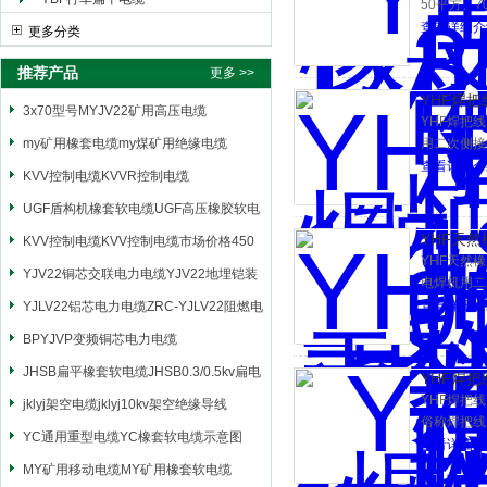
50平方、7
查看详细介
更多分类
推荐产品
更多 >>
YHF焊
3x70型号MYJV22矿用高压电缆
YHF焊把
my矿用橡套电缆my煤矿用绝缘电缆
用二次侧接
和脉动直流
查看详细介
KVV控制电缆KVVR控制电缆
UGF盾构机橡套软电缆UGF高压橡胶软电
YHF天
缆
KVV控制电缆KVV控制电缆市场价格450
YHF天然
YJV22铜芯交联电力电缆YJV22地埋铠装
电焊机用二
200V和脉
查看详细介
电源电缆
YJLV22铝芯电力电缆ZRC-YJLV22阻燃电
力电缆
BPYJVP变频铜芯电力电缆
JHSB扁平橡套软电缆JHSB0.3/0.5kv扁电
YHF焊把
YHF焊把线
缆
jklyj架空电缆jklyj10kv架空绝缘导线
俗称焊把线
YC通用重型电缆YC橡套软电缆示意图
缆，其特性
查看详细介
MY矿用移动电缆MY矿用橡套软电缆