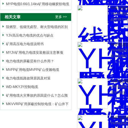
MYP电缆0.66/1.14kv矿用移动橡胶软电缆
YHF焊把
YHF焊把线
相关文章
更多 >>
品适用于对
焊机二次侧
查看详细介
阻燃型、低烟无卤型、耐火型电缆的区别
是什么？
YJV高压电力电缆的优点与缺点
矿用高压电力电缆说明书
YHF电
YHF电缆
MYJV矿用电力电缆安装敷设注意事项
是在低电压
电力电缆的屏蔽层有什么作用？
查看详细介
MVFP矿用电缆MVFP矿山变频电缆
电力电缆线路故障原因及对策
YHF电
WD-MKYJY控制电缆
YHF电焊
是YC电缆
矿用电缆火灾事故的原因是什么？怎么预
阻大、电压
查看详细介
防？
MKVVRP矿用屏蔽控制软电缆：矿山井下
柔性信号传输线缆
YHF电
YHF电焊