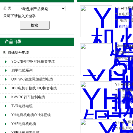
YHF电焊
分 类
YHF电焊
关键字
YC电缆（
天津市电缆总厂橡塑电缆厂（天缆小猫集团）
查看详细介
产品目录
焊把线YH
焊把线YHF
特殊型号电缆
400V电
YC-J加强型钢丝绳橡套电缆
不超过200
查看详细介
扁平电缆系列
QXFW-J钢丝绳加强型电缆
YHF铜芯
JBQ电机引接线JBQ橡套电缆
YHF铜芯
线，是YC
KVVRC行车控制电缆
是电阻大、
查看详细介
TVR电梯电缆
YH电焊机电缆/YH焊把线
YHF电焊
YHF电焊机电缆
YHF电焊机
YBF行车扁平电缆