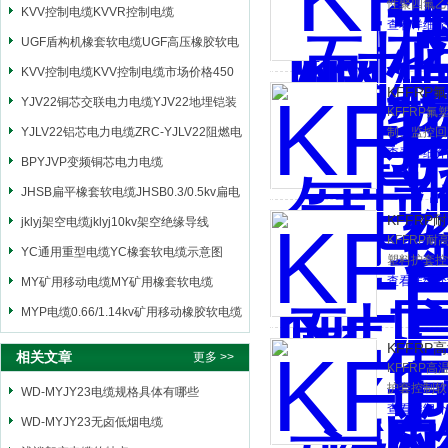
性聚四氟乙
KVV控制电缆KVVR控制电缆
查看详细介
UGF盾构机橡套软电缆UGF高压橡胶软电
缆
KVV控制电缆KVV控制电缆市场价格450
KFFR
YJV22铜芯交联电力电缆YJV22地埋铠装
KFFRP
电源电缆
YJLV22铝芯电力电缆ZRC-YJLV22阻燃电
制、监控回
查看详细介
力电缆
BPYJVP变频铜芯电力电缆
JHSB扁平橡套软电缆JHSB0.3/0.5kv扁电
KFFR
缆
jklyj架空电缆jklyj10kv架空绝缘导线
KFFRP
YC通用重型电缆YC橡套软电缆示意图
塑料护套控
查看详细介
MY矿用移动电缆MY矿用橡套软电缆
MYP电缆0.66/1.14kv矿用移动橡胶软电缆
KFFRP
相关文章
更多 >>
KFFRP
护套控制软
WD-MYJY23电缆规格具体有哪些
查看详细介
WD-MYJY23无卤低烟电缆