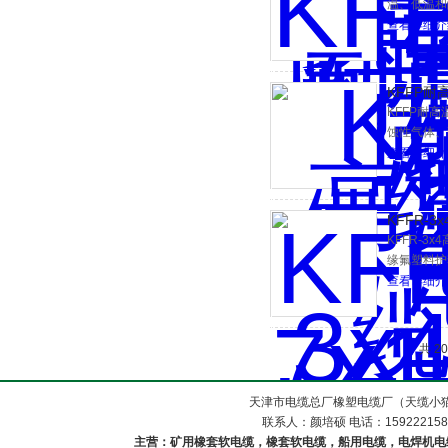
温、低温和
绝缘和护套
查看详细介
等级。
KFFP耐
KFFP耐
蚀性气体、
温、低温和
查看详细介
KFFR-
KFFR-3
缘氟塑料护
护套铜丝编
查看详细介
共 2
天津市电缆总厂橡塑电缆厂（天缆小猫
联系人：颜培硕 电话：1592221588
主营：矿用橡套软电缆，橡套软电缆，船用电缆，电焊机电