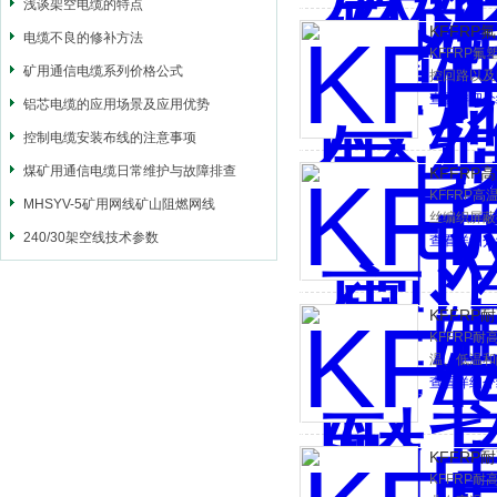
浅谈架空电缆的特点
KFFR
电缆不良的修补方法
KFFRP
矿用通信电缆系列价格公式
控回路以及
查看详细介
铝芯电缆的应用场景及应用优势
控制电缆安装布线的注意事项
煤矿用通信电缆日常维护与故障排查
KFFR
KFFRP
MHSYV-5矿用网线矿山阻燃网线
丝编织屏蔽
240/30架空线技术参数
查看详细介
KFFRP
KFFRP
温、低温和
绝缘和护套
查看详细介
等级。
KFFRP
KFFRP