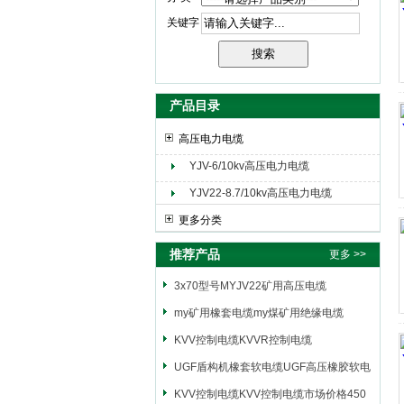
关键字
天津市电缆总厂橡塑电缆厂（天缆小猫集团）
产品目录
高压电力电缆
YJV-6/10kv高压电力电缆
YJV22-8.7/10kv高压电力电缆
更多分类
推荐产品
更多 >>
3x70型号MYJV22矿用高压电缆
my矿用橡套电缆my煤矿用绝缘电缆
KVV控制电缆KVVR控制电缆
UGF盾构机橡套软电缆UGF高压橡胶软电
缆
KVV控制电缆KVV控制电缆市场价格450