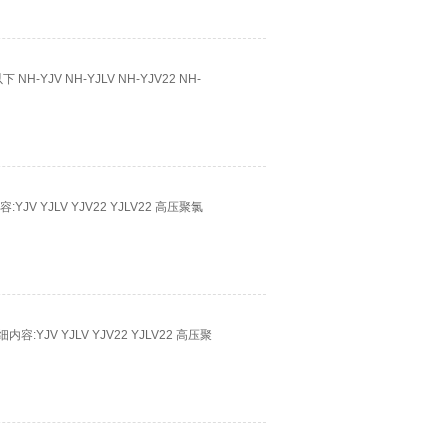
-YJV NH-YJLV NH-YJV22 NH-
V YJLV YJV22 YJLV22 高压聚氯
:YJV YJLV YJV22 YJLV22 高压聚