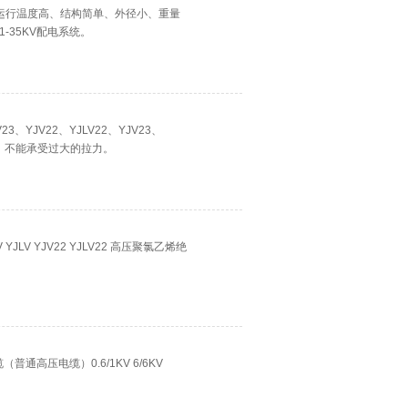
体正常运行温度高、结构简单、外径小、重量
35KV配电系统。
23、YJV22、YJLV22、YJV23、
力，不能承受过大的拉力。
LV YJV22 YJLV22 高压聚氯乙烯绝
通高压电缆）0.6/1KV 6/6KV