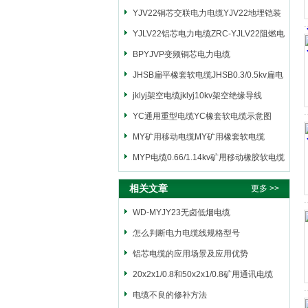
YJV22铜芯交联电力电缆YJV22地埋铠装
电源电缆
YJLV22铝芯电力电缆ZRC-YJLV22阻燃电
力电缆
BPYJVP变频铜芯电力电缆
JHSB扁平橡套软电缆JHSB0.3/0.5kv扁电
缆
jklyj架空电缆jklyj10kv架空绝缘导线
YC通用重型电缆YC橡套软电缆示意图
MY矿用移动电缆MY矿用橡套软电缆
MYP电缆0.66/1.14kv矿用移动橡胶软电缆
相关文章
更多 >>
WD-MYJY23无卤低烟电缆
怎么判断电力电缆线规格型号
铝芯电缆的应用场景及应用优势
20x2x1/0.8和50x2x1/0.8矿用通讯电缆
电缆不良的修补方法