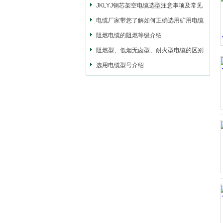
JKLYJ钢芯架空电缆选型注意事项及常见
问题
电缆厂家带您了解如何正确选用矿用电缆
阻燃电缆的阻燃等级介绍
阻燃型、低烟无卤型、耐火型电缆的区别
是什么？
选用电缆型号介绍