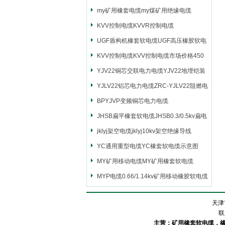
my矿用橡套电缆my煤矿用绝缘电缆
KVV控制电缆KVVR控制电缆
UGF盾构机橡套软电缆UGF高压橡胶软电
缆
KVV控制电缆KVV控制电缆市场价格450
YJV22铜芯交联电力电缆YJV22地埋铠装
电源电缆
YJLV22铝芯电力电缆ZRC-YJLV22阻燃电
力电缆
BPYJVP变频铜芯电力电缆
JHSB扁平橡套软电缆JHSB0.3/0.5kv扁电
缆
jklyj架空电缆jklyj10kv架空绝缘导线
YC通用重型电缆YC橡套软电缆示意图
MY矿用移动电缆MY矿用橡套软电缆
MYP电缆0.66/1.14kv矿用移动橡胶软电缆
天津
联
主营：矿用橡套软电缆，