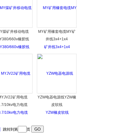
MY煤矿井移动电缆
MY矿用橡套电缆MY矿
Y380/660v橡胶线
井线3x4+1x4
MYJV22矿用电缆
YZW电器电源线YZW橡
8.7/10kv电力电缆
皮软线
页
跳转到第
页