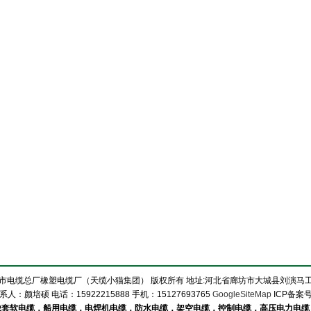
市电缆总厂橡塑电缆厂（天缆小猫集团） 版权所有 地址:河北省廊坊市大城县刘演马
系人：颜培硕 电话：15922215888 手机：15127693765
GoogleSiteMap
ICP备案
橡套软电缆，船用电缆，电焊机电缆，防水电缆，架空电缆，控制电缆，高压电力电缆