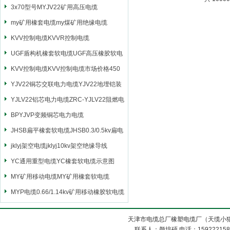
3x70型号MYJV22矿用高压电缆
my矿用橡套电缆my煤矿用绝缘电缆
KVV控制电缆KVVR控制电缆
UGF盾构机橡套软电缆UGF高压橡胶软电
缆
KVV控制电缆KVV控制电缆市场价格450
YJV22铜芯交联电力电缆YJV22地埋铠装
电源电缆
YJLV22铝芯电力电缆ZRC-YJLV22阻燃电
力电缆
BPYJVP变频铜芯电力电缆
JHSB扁平橡套软电缆JHSB0.3/0.5kv扁电
缆
jklyj架空电缆jklyj10kv架空绝缘导线
YC通用重型电缆YC橡套软电缆示意图
MY矿用移动电缆MY矿用橡套软电缆
MYP电缆0.66/1.14kv矿用移动橡胶软电缆
天津市电缆总厂橡塑电缆厂（天缆小猫
联系人：颜培硕 电话：1592221588