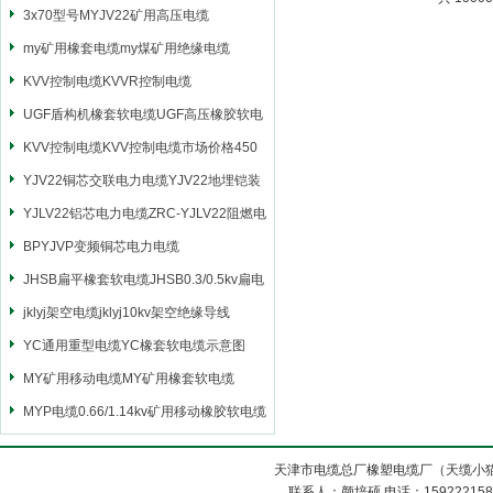
3x70型号MYJV22矿用高压电缆
my矿用橡套电缆my煤矿用绝缘电缆
KVV控制电缆KVVR控制电缆
UGF盾构机橡套软电缆UGF高压橡胶软电
缆
KVV控制电缆KVV控制电缆市场价格450
YJV22铜芯交联电力电缆YJV22地埋铠装
电源电缆
YJLV22铝芯电力电缆ZRC-YJLV22阻燃电
力电缆
BPYJVP变频铜芯电力电缆
JHSB扁平橡套软电缆JHSB0.3/0.5kv扁电
缆
jklyj架空电缆jklyj10kv架空绝缘导线
YC通用重型电缆YC橡套软电缆示意图
MY矿用移动电缆MY矿用橡套软电缆
MYP电缆0.66/1.14kv矿用移动橡胶软电缆
天津市电缆总厂橡塑电缆厂（天缆小猫
联系人：颜培硕 电话：1592221588