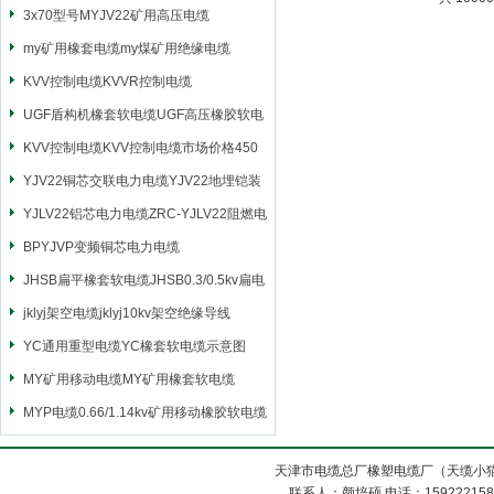
3x70型号MYJV22矿用高压电缆
my矿用橡套电缆my煤矿用绝缘电缆
KVV控制电缆KVVR控制电缆
UGF盾构机橡套软电缆UGF高压橡胶软电
缆
KVV控制电缆KVV控制电缆市场价格450
YJV22铜芯交联电力电缆YJV22地埋铠装
电源电缆
YJLV22铝芯电力电缆ZRC-YJLV22阻燃电
力电缆
BPYJVP变频铜芯电力电缆
JHSB扁平橡套软电缆JHSB0.3/0.5kv扁电
缆
jklyj架空电缆jklyj10kv架空绝缘导线
YC通用重型电缆YC橡套软电缆示意图
MY矿用移动电缆MY矿用橡套软电缆
MYP电缆0.66/1.14kv矿用移动橡胶软电缆
天津市电缆总厂橡塑电缆厂（天缆小猫
联系人：颜培硕 电话：1592221588